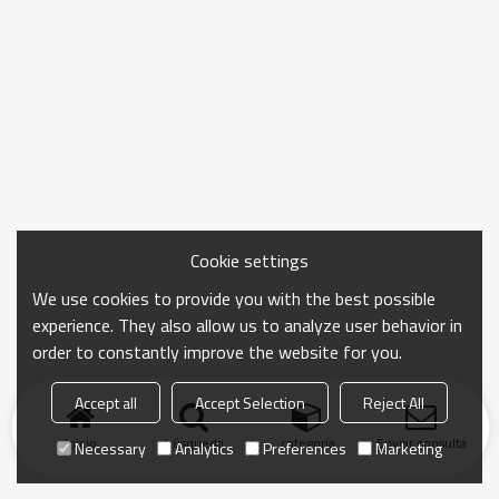
Cookie settings
We use cookies to provide you with the best possible
experience. They also allow us to analyze user behavior in
order to constantly improve the website for you.
Accept all
Accept Selection
Reject All
Inicio
búsqueda
categoría
Enviar consulta
Necessary
Analytics
Preferences
Marketing