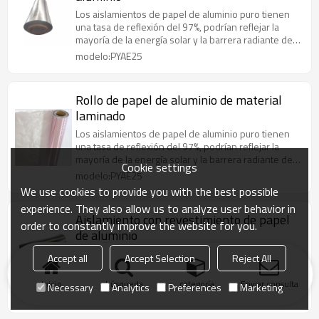
Los aislamientos de papel de aluminio puro tienen
una tasa de reflexión del 97%, podrían reflejar la
mayoría de la energía solar y la barrera radiante de
manera efectiva
modelo:PYAE25
Rollo de papel de aluminio de material
laminado
Los aislamientos de papel de aluminio puro tienen
una tasa de reflexión del 97%, podrían reflejar la
mayoría de la energía solar y la barrera radiante de
Cookie settings
manera efectiva
modelo:PYAE25
We use cookies to provide you with the best possible
experience. They also allow us to analyze user behavior in
Aislamiento con revestimiento de papel
order to constantly improve the website for you.
de aluminio
Los aislamientos de papel de aluminio puro tienen
Accept all
Accept Selection
Reject All
una tasa de reflexión del 97%, podrían reflejar la
mayoría de la energía solar y la barrera radiante de
Inicio
búsqueda
categoría
Enviar consulta
Necessary
Analytics
Preferences
Marketing
manera efectiva
modelo:PYAE25