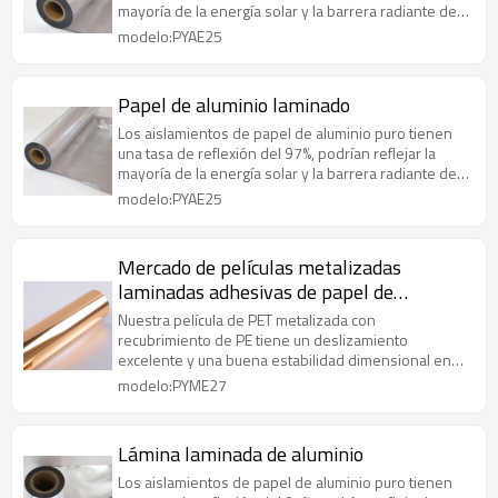
mayoría de la energía solar y la barrera radiante de
manera efectiva
modelo:PYAE25
Papel de aluminio laminado
Los aislamientos de papel de aluminio puro tienen
una tasa de reflexión del 97%, podrían reflejar la
mayoría de la energía solar y la barrera radiante de
manera efectiva
modelo:PYAE25
Mercado de películas metalizadas
laminadas adhesivas de papel de
aluminio dorado
Nuestra película de PET metalizada con
recubrimiento de PE tiene un deslizamiento
excelente y una buena estabilidad dimensional en
un amplio rango de temperatura.
modelo:PYME27
Lámina laminada de aluminio
Los aislamientos de papel de aluminio puro tienen