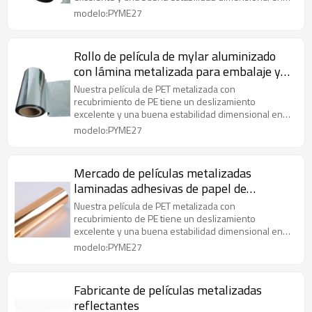
un amplio rango de temperatura.
modelo:PYME27
Rollo de película de mylar aluminizado
con lámina metalizada para embalaje y
laminación
Nuestra película de PET metalizada con
recubrimiento de PE tiene un deslizamiento
excelente y una buena estabilidad dimensional en
un amplio rango de temperatura.
modelo:PYME27
Mercado de películas metalizadas
laminadas adhesivas de papel de
aluminio dorado
Nuestra película de PET metalizada con
recubrimiento de PE tiene un deslizamiento
excelente y una buena estabilidad dimensional en
un amplio rango de temperatura.
modelo:PYME27
Fabricante de películas metalizadas
reflectantes