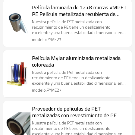
Película laminada de 12+8 micras VMPET
PE Película metalizada recubierta de
película de embalaje de LDPE
Nuestra película de PET metalizada con
recubrimiento de PE tiene un deslizamiento
excelente y una buena estabilidad dimensional en
un amplio rango de temperatura.
modelo:PYME27
Película Mylar aluminizada metalizada
coloreada
Nuestra película de PET metalizada con
recubrimiento de PE tiene un deslizamiento
excelente y una buena estabilidad dimensional en
un amplio rango de temperatura.
modelo:PYME27
Proveedor de películas de PET
metalizadas con revestimiento de PE
Nuestra película de PET metalizada con
recubrimiento de PE tiene un deslizamiento
excelente y una buena estabilidad dimensional en